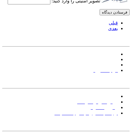
تصویر امنیتی را وارد کنید:
قبلی
بعدی
ارتباط با پشتیبانی:
09125086762
09195050962
info[at]tiktashop.com
فرم مشاوره
خدمات مشتریان :
راهنمای ثبت سفارش
نقاشی
روش های ارسال کالا
پیگیری سفارش
ارتباط با ما و رسیدگی به شکایات
مشــــاوره آنلاین :