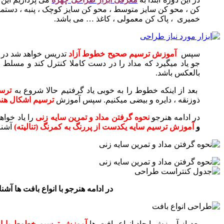
کن ، محو کن سایز متوسط ، محو کن سایز کوچک ، پنبه ، دستما
خمیری ، پاک کن معمولی ، کاغذ … می باشد.
سپس
آموزش ترسیم صحیح خطوط آزاد
تدریس خواهد شد در 
جو یاد میگیرد که مداد را در دست کاملا کنترل کند و مسل
بالعکس باشد.
بعد از اینکه خطوط را به خوبی یاد گرفتیم حالا شروع به
ترس
ذوزنقه ، دایره و بیضی میکنیم‌. سپس آموزش
ترسیم اشکال هن
در ادامه هنرجو
نحوه گرفتن مداد و تمرین سایه زنی
را یاد خوا
و
آموزش ترسیم سایه یکدست از پررنگ به کمرنگ (تنالیته)
آشنا
در ادامه هنرجو با انواع بافت ها آش
بعد از آموزش ایجاد انواع بافت ها
آموزش ترسیم خطوط با ا