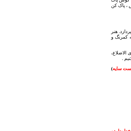
 ، پاک کن
دازد. هنر
 کمرنگ و
 الاضلاع،
یم .
ست سایه
)
 خطوط دو