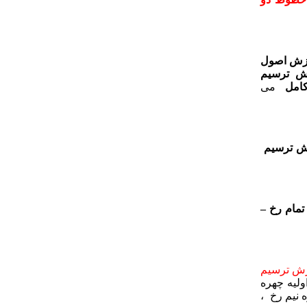
زش اصول
زش ترسیم
م کامل
می
ش ترسیم
مام رخ –
ش ترسیم
لیه چهره
نیم رخ ،