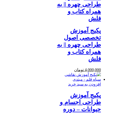
طراحی چهره || به
همراه کتاب و
فلش
پکیج آموزش
تخصصی اصول
طراحی چهره || به
همراه کتاب و
فلش
4,000,000
تومان
افزودن به سبد خرید
پکیج آموزش
طراحی اجسام و
حیوانات – دوره