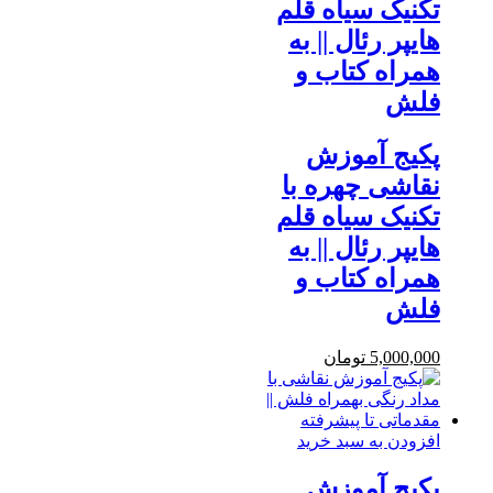
تکنیک سیاه قلم
هایپر رئال || به
همراه کتاب و
فلش
پکیج آموزش
نقاشی چهره با
تکنیک سیاه قلم
هایپر رئال || به
همراه کتاب و
فلش
5,000,000
تومان
افزودن به سبد خرید
پکیج آموزش