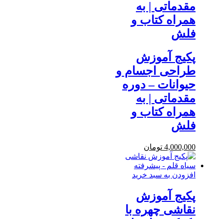
مقدماتی | به
همراه کتاب و
فلش
پکیج آموزش
طراحی اجسام و
حیوانات – دوره
مقدماتی | به
همراه کتاب و
فلش
4,000,000
تومان
افزودن به سبد خرید
پکیج آموزش
نقاشی چهره با