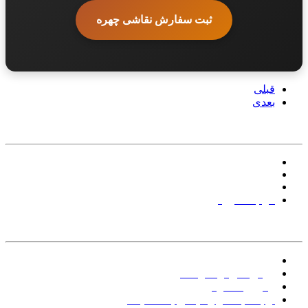
ثبت سفارش نقاشی چهره
قبلی
بعدی
ارتباط با پشتیبانی:
09125086762
09195050962
info[at]tiktashop.com
فرم مشاوره
خدمات مشتریان :
راهنمای ثبت سفارش
نقاشی
روش های ارسال کالا
پیگیری سفارش
ارتباط با ما و رسیدگی به شکایات