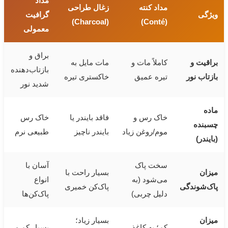
مداد
مداد کنته
زغال طراحی
ویژگی
گرافیت
)
Charcoal
(
)
Conté
(
معمولی
براق و
براقیت و
کاملاً مات و
مات مایل به
بازتاب‌دهنده
بازتاب نور
تیره عمیق
خاکستری تیره
شدید نور
ماده
خاک رس و
فاقد بایندر یا
خاک رس
چسبنده
موم/روغن زیاد
بایندر ناچیز
طبیعی نرم
(بایندر)
سخت پاک
آسان با
میزان
بسیار راحت با
می‌شود (به
انواع
پاک‌شوندگی
پاک‌کن خمیری
دلیل چربی)
پاک‌کن‌ها
میزان
بسیار زیاد؛
کم؛ به کاغذ
بسیار کم و